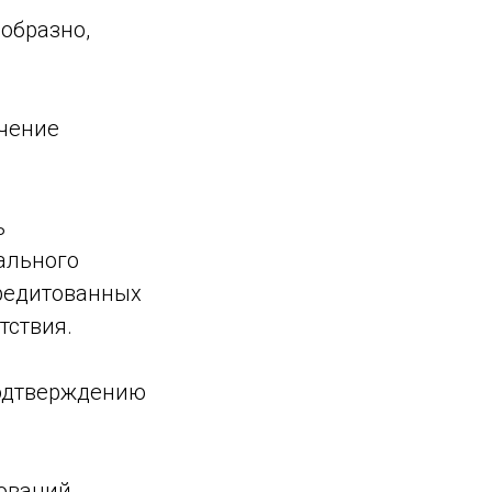
образно,
ичение
ь
ального
кредитованных
тствия.
подтверждению
бований