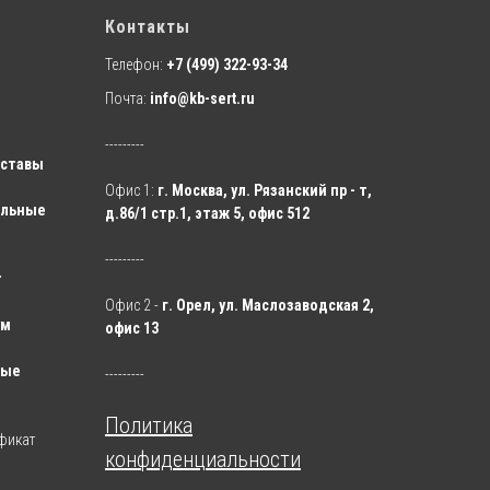
Контакты
Телефон:
+7 (499) 322-93-34
Почта:
info@kb-sert.ru
---------
оставы
Офис 1:
г. Москва, ул. Рязанский пр - т,
ельные
д.86/1 стр.1, этаж 5, офис 512
---------
т
Офис 2 -
г. Орел, ул. Маслозаводская 2,
ум
офис 13
ные
---------
Политика
фикат
конфиденциальности