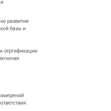
ми
ню развития
кой базы и
 и сертификации
 включая
 измерений
ответствия.