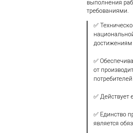
выполнения рабо
требованиями.
✅ Техническо
национальной
достижениям 
✅ Обеспечива
от производи
потребителей
✅ Действует 
✅ Единство п
является обя