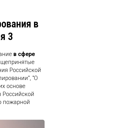
рования в
я 3
вание
в сфере
общепринятые
ия Российской
ировании", "О
их основе
ы Российской
ю пожарной