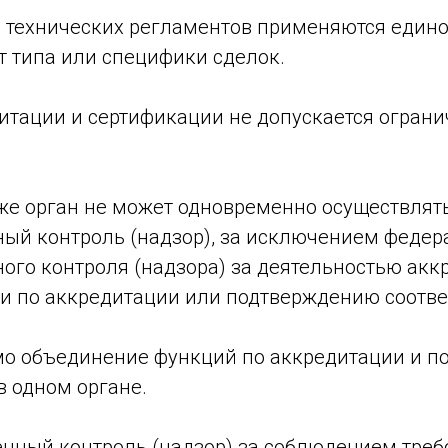
 технических регламентов применяются едино
т типа или специфики сделок.
итации и сертификации не допускается огран
 же орган не может одновременно осуществлят
ный контроль (надзор), за исключением федер
ного контроля (надзора) за деятельностью ак
ии по аккредитации или подтверждению соотве
о объединение функций по аккредитации и 
в одном органе.
енный контроль (надзор) за соблюдением тре