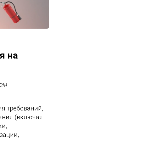
я на
ком
я требований,
ания (включая
ки,
зации,