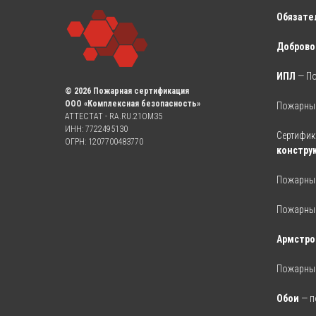
Обязате
Доброво
ИПЛ
— П
© 2026 Пожарная сертификация
ООО «Комплексная безопасность»
Пожарный
АТТЕСТАТ - RA.RU.21OM35
ИНН: 7722495130
Сертифик
ОГРН: 1207700483770
констру
Пожарный
Пожарный
Армстро
Пожарный
Обои
— п