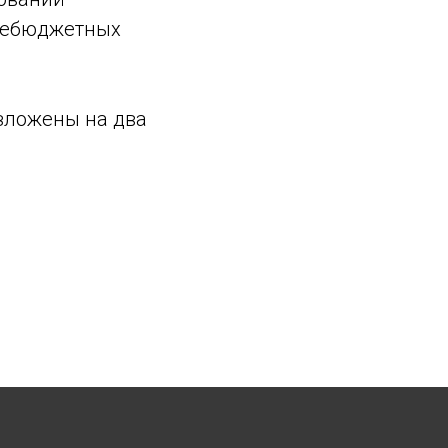
внебюджетных
зложены на два