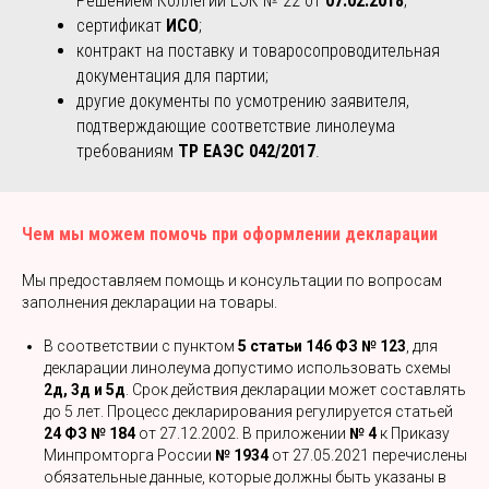
Решением Коллегии ЕЭК № 22 от
07.02.2018
;
сертификат
ИСО
;
контракт на поставку и товаросопроводительная
документация для партии;
другие документы по усмотрению заявителя,
подтверждающие соответствие линолеума
требованиям
ТР ЕАЭС 042/2017
.
Чем мы можем помочь при оформлении декларации
Мы предоставляем помощь и консультации по вопросам
заполнения декларации на товары.
В соответствии с пунктом
5 статьи 146 ФЗ № 123
, для
декларации линолеума допустимо использовать схемы
2д, 3д и 5д
. Срок действия декларации может составлять
до 5 лет. Процесс декларирования регулируется статьей
24 ФЗ № 184
от 27.12.2002. В приложении
№ 4
к Приказу
Минпромторга России
№ 1934
от 27.05.2021 перечислены
обязательные данные, которые должны быть указаны в