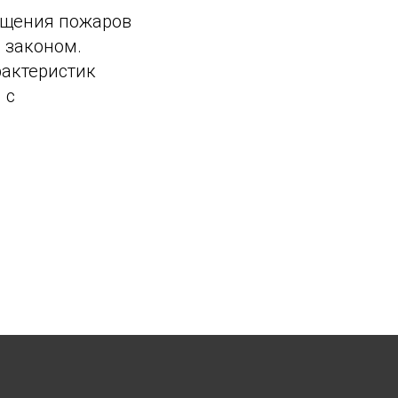
ащения пожаров
 законом.
рактеристик
 с