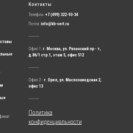
Контакты
Телефон:
+7 (499) 322-93-34
Почта:
info@kb-sert.ru
---------
оставы
Офис 1:
г. Москва, ул. Рязанский пр - т,
ельные
д.86/1 стр.1, этаж 5, офис 512
---------
т
Офис 2 -
г. Орел, ул. Маслозаводская 2,
ум
офис 13
ные
---------
Политика
фикат
конфиденциальности