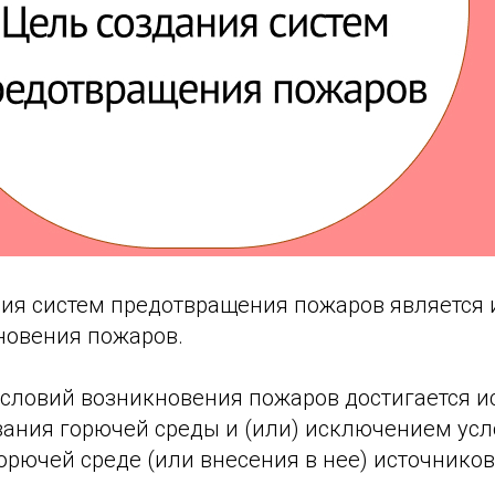
ния систем предотвращения пожаров является
новения пожаров.
условий возникновения пожаров достигается 
вания горючей среды и (или) исключением ус
орючей среде (или внесения в нее) источнико