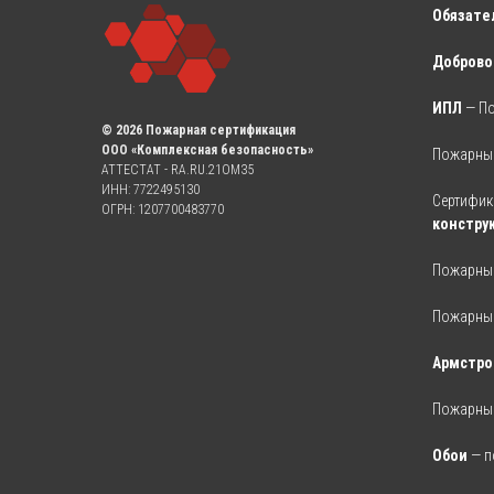
Обязате
Доброво
ИПЛ
— П
© 2026 Пожарная сертификация
ООО «Комплексная безопасность»
Пожарный
АТТЕСТАТ - RA.RU.21OM35
ИНН: 7722495130
Сертифик
ОГРН: 1207700483770
констру
Пожарный
Пожарный
Армстро
Пожарный
Обои
— п