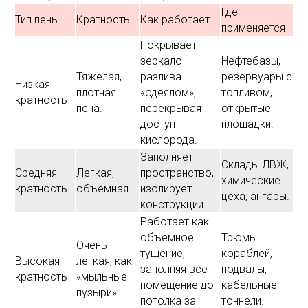
Где
Тип пены
Кратность
Как работает
применяется
Покрывает
зеркало
Нефтебазы,
Тяжелая,
разлива
резервуары с
Низкая
плотная
«одеялом»,
топливом,
кратность
пена.
перекрывая
открытые
доступ
площадки.
кислорода.
Заполняет
Склады ЛВЖ,
Средняя
Легкая,
пространство,
химические
кратность
объемная.
изолирует
цеха, ангары.
конструкции.
Работает как
объемное
Трюмы
Очень
тушение,
кораблей,
Высокая
легкая, как
заполняя всё
подвалы,
кратность
«мыльные
помещение до
кабельные
пузыри».
потолка за
тоннели.